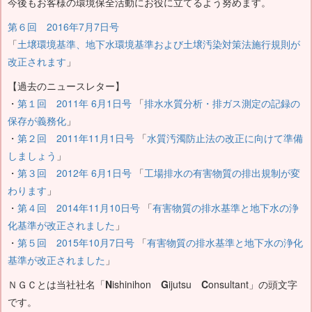
今後もお客様の環境保全活動にお役に立てるよう努めます。
第６回 2016年7月7日号
「
土壌環境基準、地下水環境基準および土壌汚染対策法施行規則が
改正されます
」
【過去のニュースレター】
・
第１回 2011年 6月1日号
「
排水水質分析・排ガス測定の記録の
保存が義務化
」
・
第２回 2011年11月1日号
「
水質汚濁防止法の改正に向けて準備
しましょう
」
・
第３回 2012年 6月1日号
「
工場排水の有害物質の排出規制が変
わります
」
・
第４回 2014年11月10日号
「
有害物質の排水基準と地下水の浄
化基準が改正されました
」
・
第５回 2015年10月7日号
「
有害物質の排水基準と地下水の浄化
基準が改正されました
」
ＮＧＣとは当社社名「
N
ishinihon
G
ijutsu
C
onsultant」の頭文字
です。