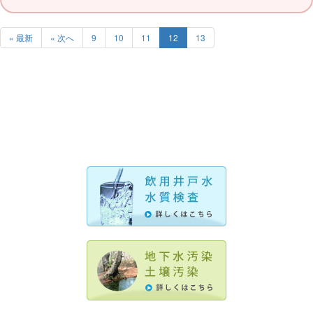
« 最新
« 次へ
9
10
11
12
13