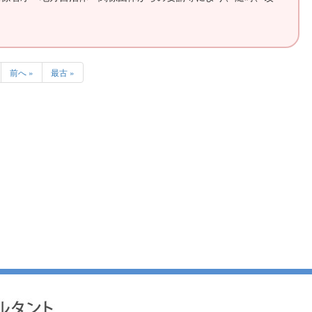
前へ »
最古 »