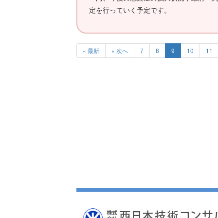
定を行っていく予定です。
« 最新
« 次へ
7
8
9
10
11