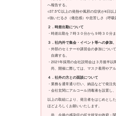
へ報告する。
○37.5℃以上の発熱や風邪の症状が4日
○強いだるさ（倦怠感）や息苦しさ（呼吸
２．時差出勤について
・時差出勤を７時３０分から９時３０分
３．社内外で集会・イベント等への参加
・外部のセミナーや講習会の参加につい
自粛する。
・2021年採用の会社説明会は３月後半以
尚、開催に際しては、マスク着用やアル
４．社外の方との面談について
・業務を通常通り行い、納品などで発注
・会社玄関にアルコール消毒液を設置し
以上の取組により、発注者をはじめとし
ほどよろしくお願いいたします。
尚、今後の感染症の拡大状況や政府・関